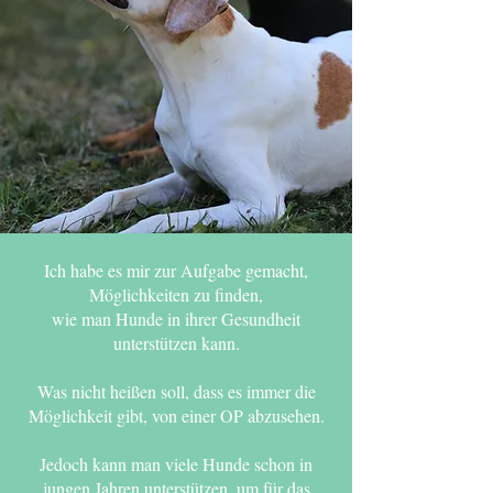
Ich habe es mir zur Aufgabe gemacht,
Möglichkeiten zu finden,
wie man Hunde in ihrer Gesundheit
unterstützen kann.
Was nicht heißen soll, dass es immer die
Möglichkeit gibt, von einer OP abzusehen.
Jedoch kann man viele Hunde schon in
jungen Jahren unterstützen, um für das