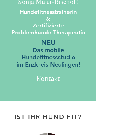
Sonja Maier-Bischof!
Hundefitnesstrainerin
&
Zertifizierte
Problemhunde-Therapeutin
NEU
Das mobile
Hundef
itnessstudio
im Enzkreis Neulingen!
Kontakt
IST IHR HUND FIT?